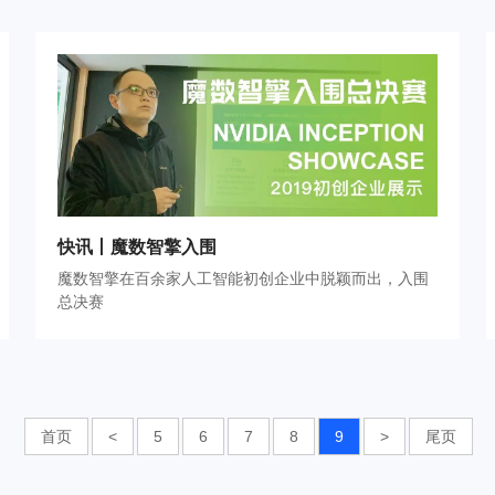
快讯丨魔数智擎入围
魔数智擎在百余家人工智能初创企业中脱颖而出，入围
总决赛
首页
<
5
6
7
8
9
>
尾页