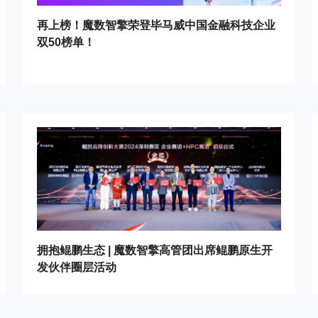
再上榜！魔数智擎荣登毕马威中国金融科技企业
双50榜单！
拥抱鲲鹏生态 | 魔数智擎高管团出席鲲鹏原生开
发伙伴圈层活动