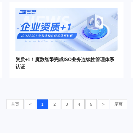
资质+1！魔数智擎完成ISO业务连续性管理体系
认证
首页
<
1
2
3
4
5
>
尾页