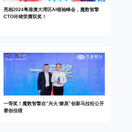
亮相2024粤港澳大湾区AI领袖峰会，魔数智擎
CTO许靖荣膺双奖！
一等奖！魔数智擎在“兴火·燎原”创新马拉松公开
赛创佳绩