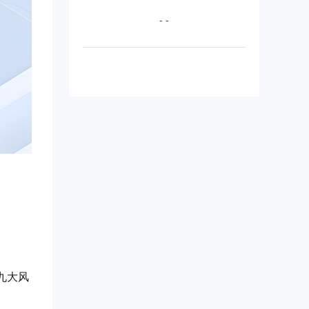
- -
九大风