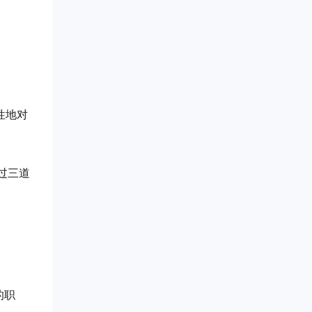
性地对
过三道
的职