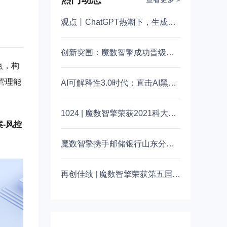
观点丨ChatGPT热潮下，生成式AI的新视角和新思路！
创新突围：魔数智擎成功晋级第十三届深创赛市半决赛
点，构
管理能
AI可解释性3.0时代：直击AI黑盒痛点！一场金融智能透明度革命正在掀起
1024 | 魔数智擎荣获2021科大讯飞AI开发者大赛商业银行智能化应用赛道冠军
-风控
魔数智擎携手邮储银行山东分行获“数据要素×”大赛多个奖项
再创佳绩 | 魔数智擎荣获第五届罗湖区大梧桐创新创业大赛三等奖