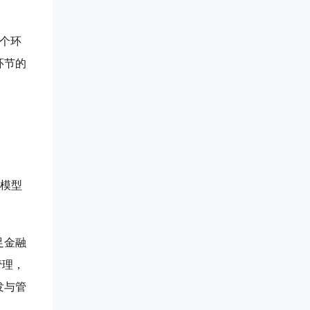
每个环
环节的
对模型
足金融
管理，
发与管