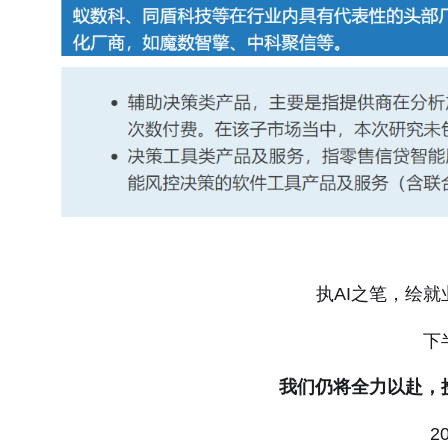
执AI之笔，绘
下
我们仍将全力以赴，
2