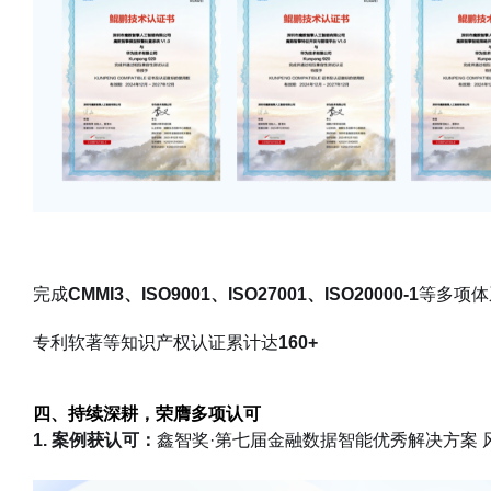
完成
CMMI3、ISO9001、ISO27001、ISO20000-1
等多项体
专利软著等知识产权认证累计达
160+
四、持续深耕，荣膺多项认可
1. 案例获认可：
鑫智奖·第七届金融数据智能优秀解决方案 